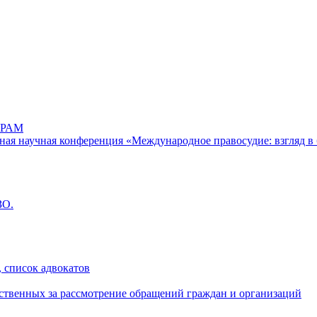
РАМ
дная научная конференция «Международное правосудие: взгляд в 
ЗО.
 список адвокатов
ственных за рассмотрение обращений граждан и организаций