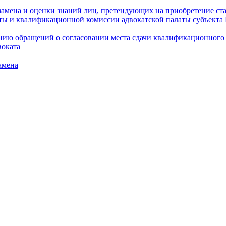
амена и оценки знаний лиц, претендующих на приобретение ста
аты и квалификационной комиссии адвокатской палаты субъект
ю обращений о согласовании места сдачи квалификационного э
воката
амена