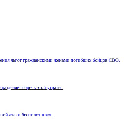
лучения льгот гражданскими женами погибших бойцов СВО.
разделяет горечь этой утраты.
ной атаки беспилотников