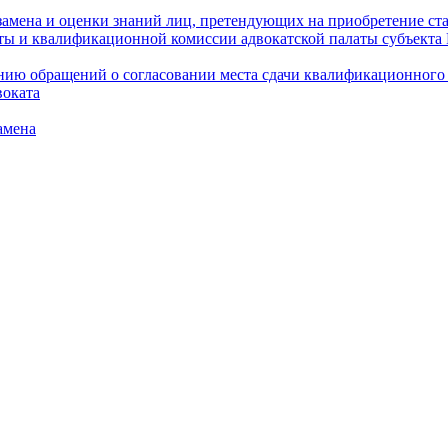
амена и оценки знаний лиц, претендующих на приобретение ста
аты и квалификационной комиссии адвокатской палаты субъект
ю обращений о согласовании места сдачи квалификационного э
воката
амена