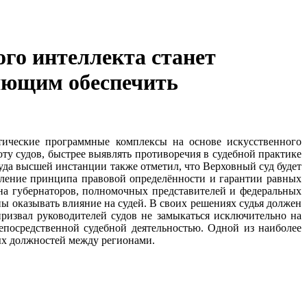
ого интеллекта станет
яющим обеспечить
тические программные комплексы на основе искусственного
ту судов, быстрее выявлять противоречия в судебной практике
уда высшей инстанции также отметил, что Верховный суд будет
пление принципа правовой определённости и гарантии равных
 на губернаторов, полномочных представителей и федеральных
ы оказывать влияние на судей. В своих решениях судья должен
ризвал руководителей судов не замыкаться исключительно на
епосредственной судебной деятельностью. Одной из наиболее
ных должностей между регионами.