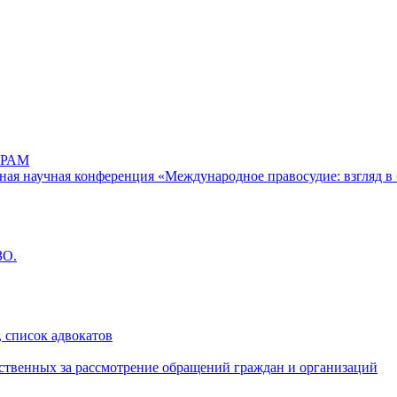
РАМ
дная научная конференция «Международное правосудие: взгляд в 
ЗО.
 список адвокатов
ственных за рассмотрение обращений граждан и организаций