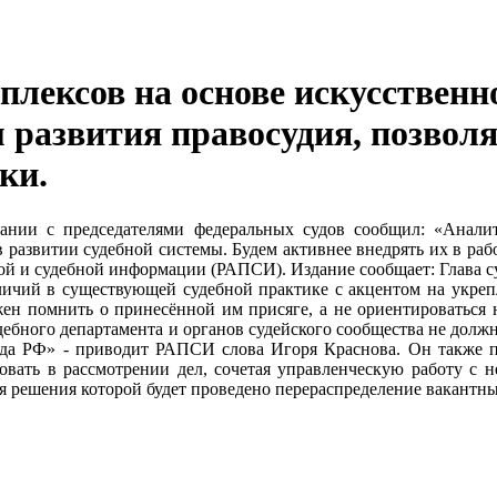
лексов на основе искусственн
 развития правосудия, позвол
ки.
ании с председателями федеральных судов сообщил: «Анали
 развитии судебной системы. Будем активнее внедрять их в рабо
овой и судебной информации (РАПСИ). Издание сообщает: Глава с
зличий в существующей судебной практике с акцентом на укре
жен помнить о принесённой им присяге, а не ориентироваться
дебного департамента и органов судейского сообщества не должн
уда РФ» - приводит РАПСИ слова Игоря Краснова. Он также п
вать в рассмотрении дел, сочетая управленческую работу с н
ля решения которой будет проведено перераспределение вакант