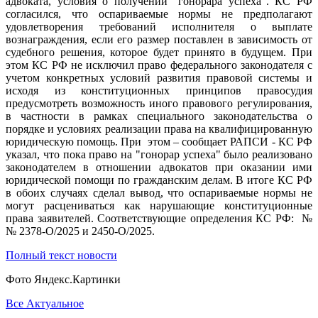
адвоката, условия о получении "гонорара успеха". КС РФ
согласился, что оспариваемые нормы не предполагают
удовлетворения требований исполнителя о выплате
вознаграждения, если его размер поставлен в зависимость от
судебного решения, которое будет принято в будущем. При
этом КС РФ не исключил право федерального законодателя с
учетом конкретных условий развития правовой системы и
исходя из конституционных принципов правосудия
предусмотреть возможность иного правового регулирования,
в частности в рамках специального законодательства о
порядке и условиях реализации права на квалифицированную
юридическую помощь. При этом – сообщает РАПСИ - КС РФ
указал, что пока право на "гонорар успеха" было реализовано
законодателем в отношении адвокатов при оказании ими
юридической помощи по гражданским делам. В итоге КС РФ
в обоих случаях сделал вывод, что оспариваемые нормы не
могут расцениваться как нарушающие конституционные
права заявителей. Соответствующие определения КС РФ: №
№ 2378-О/2025 и 2450-О/2025.
Полный текст новости
Фото Яндекс.Картинки
Все Актуальное