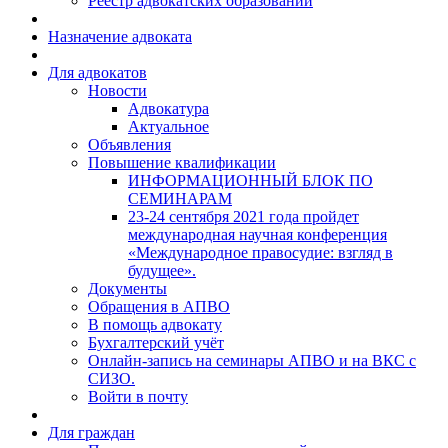
Реестр адвокатских образований
Назначение адвоката
Для адвокатов
Новости
Адвокатура
Актуальное
Объявления
Повышение квалификации
ИНФОРМАЦИОННЫЙ БЛОК ПО
СЕМИНАРАМ
23-24 сентября 2021 года пройдет
международная научная конференция
«Международное правосудие: взгляд в
будущее».
Документы
Обращения в АПВО
В помощь адвокату
Бухгалтерский учёт
Онлайн-запись на семинары АПВО и на ВКС с
СИЗО.
Войти в почту
Для граждан