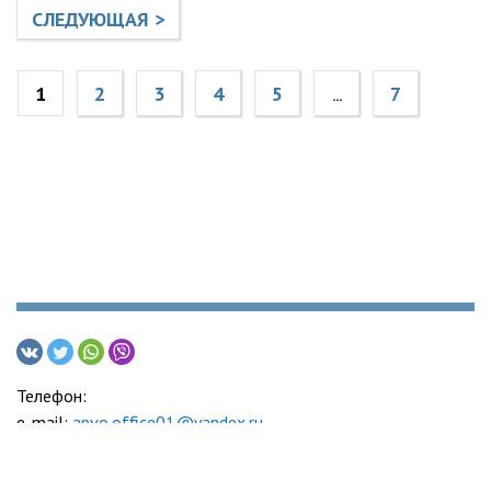
СЛЕДУЮЩАЯ >
1
2
3
4
5
7
...
Телефон:
e-mail:
apvo.office01@yandex.ru
Адвокатская палата Воронежской области