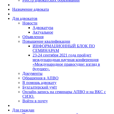
Реестр адвокатских образований
Назначение адвоката
Для адвокатов
Новости
Адвокатура
Актуальное
Объявления
Повышение квалификации
ИНФОРМАЦИОННЫЙ БЛОК ПО
СЕМИНАРАМ
23-24 сентября 2021 года пройдет
международная научная конференция
«Международное правосудие: взгляд в
будущее».
Документы
Обращения в АПВО
В помощь адвокату
Бухгалтерский учёт
Онлайн-запись на семинары АПВО и на ВКС с
СИЗО.
Войти в почту
Для граждан