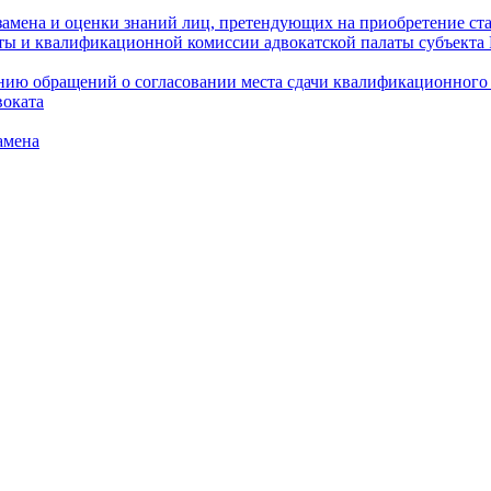
амена и оценки знаний лиц, претендующих на приобретение ста
аты и квалификационной комиссии адвокатской палаты субъект
ю обращений о согласовании места сдачи квалификационного э
воката
амена