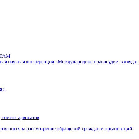
РАМ
дная научная конференция «Международное правосудие: взгляд в 
ЗО.
 список адвокатов
ственных за рассмотрение обращений граждан и организаций