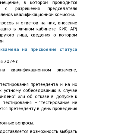
омещение, в котором проводится
е с разрешения председателя
членов квалификационной комиссии.
росов и ответов на них, внесение
изацию в личном кабинете КИС АР)
ругого лица, сведения о котором
и.
кзамена на присвоение статуса
я 2024 г.
на квалификационном экзамене,
тестирования претендента и на их
к устному собеседованию в случае
ройдено" или об отказе в допуске к
 тестирования – ​"тестирование не
ется претенденту в день проведения
ионные вопросы.
едоставляется возможность выбрать