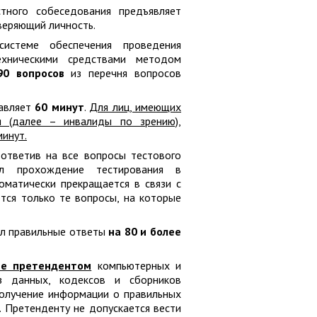
тного собеседования предъявляет
веряющий личность.
истеме обеспечения проведения
ехническими средствами методом
90 вопросов
из перечня вопросов
тавляет
60 минут
.
Для лиц, имеющих
 (далее – ​инвалиды по зрению),
инут.
ответив на все вопросы тестового
ил прохождение тестирования в
оматически прекращается в связи с
тся только те вопросы, на которые
ал правильные ответы
на 80 и более
ие претендентом
компьютерных и
з данных, кодексов и сборников
получение информации о правильных
. Претенденту не допускается вести