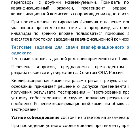
переговоры с другими экзаменуемыми. Покидать п
квалификационный экзамен, претендент вправ
квалификационной комиссии в сопровождении одного из 
При прохождении тестирования (включая оглашение воп
указанного претендентом ответа в программу, автор
инвалиды по зрению вправе пользоваться помощью д
вносятся в протокол заседания квалификационной комисси
Тестовые задания для сдачи квалификационного э
адвоката
Тестовые задания в данной редакции применяются с 1 июл
Перечень вопросов, предлагаемых претендентам 
разрабатывается и утверждается Советом ФПА России.
Квалификационная комиссия рассматривает результаты 
основании принимает решение о допуске претендента 
получения результата тестирования – ​"тестирование п
устному собеседованию в случае получения результата
пройдено". Решение квалификационной комиссии объявля
тестирования.
Устное собеседование
состоит из ответов на экзаменац
При проведении устного собеседования претенденту пр