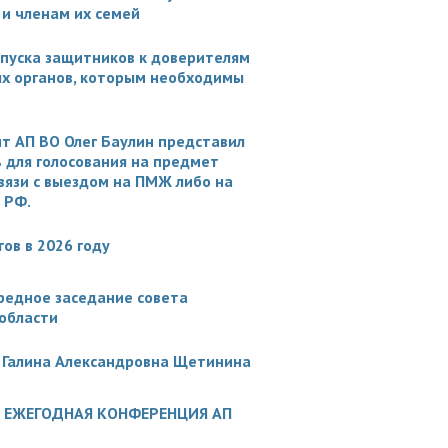
и членам их семей
опуска защитников к доверителям
ых органов, которым необходимы
т АП ВО Олег Баулин представил
 для голосования на предмет
вязи с выездом на ПМЖ либо на
 РФ.
ов в 2026 году
ередное заседание совета
области
и Галина Александровна Щетинина
Ь ЕЖЕГОДНАЯ КОНФЕРЕНЦИЯ АП