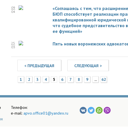
09
«Соглашаясь с тем, что расширени
04
БЮП способствует реализации пра
квалифицированной юридической п
что судебное представительство 
ее функцией»
25
Пять новых воронежских адвокато
03
< ПРЕДЫДУЩАЯ
СЛЕДУЮЩАЯ >
1
2
3
4
5
6
7
8
9
...
62
и
Телефон:
e-mail:
apvo.office01@yandex.ru
ых