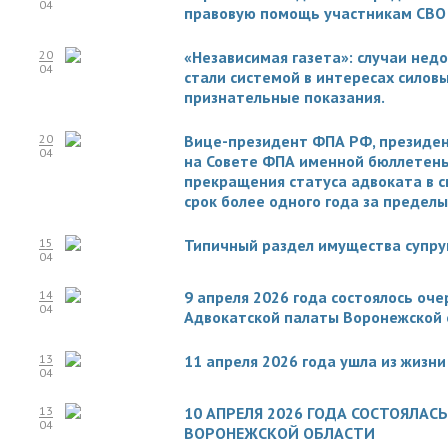
04
правовую помощь участникам СВО 
20
«Независимая газета»: случаи нед
04
стали системой в интересах силов
признательные показания.
20
Вице-президент ФПА РФ, президен
04
на Совете ФПА именной бюллетень
прекращения статуса адвоката в с
срок более одного года за пределы
15
Типичный раздел имущества супруг
04
14
9 апреля 2026 года состоялось оч
04
Адвокатской палаты Воронежской 
13
11 апреля 2026 года ушла из жизн
04
13
10 АПРЕЛЯ 2026 ГОДА СОСТОЯЛАС
04
ВОРОНЕЖСКОЙ ОБЛАСТИ