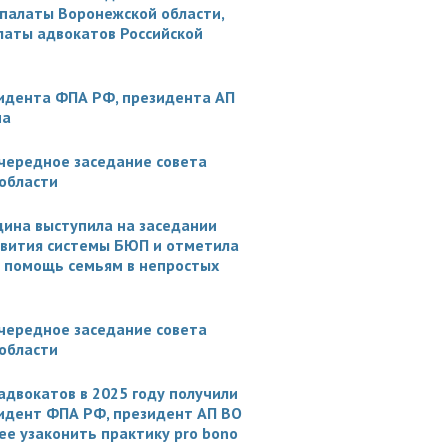
палаты Воронежской области,
аты адвокатов Российской
идента ФПА РФ, президента АП
на
очередное заседание совета
области
ина выступила на заседании
звития системы БЮП и отметила
а помощь семьям в непростых
очередное заседание совета
области
адвокатов в 2025 году получили
езидент ФПА РФ, президент АП ВО
ее узаконить практику pro bono