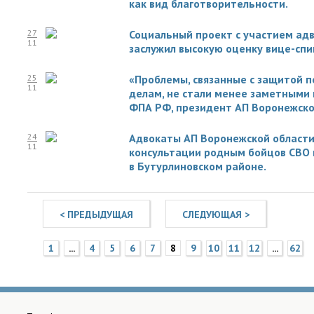
как вид благотворительности.
27
Социальный проект с участием ад
11
заслужил высокую оценку вице-спи
25
«Проблемы, связанные с защитой п
11
делам, не стали менее заметными 
ФПА РФ, президент АП Воронежской
24
Адвокаты АП Воронежской области
11
консультации родным бойцов СВО 
в Бутурлиновском районе.
< ПРЕДЫДУЩАЯ
СЛЕДУЮЩАЯ >
1
...
4
5
6
7
8
9
10
11
12
...
62