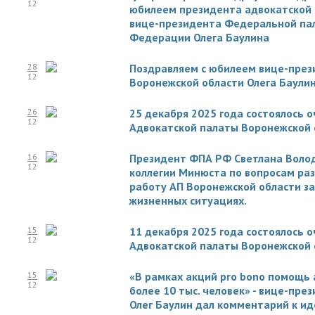
12
юбилеем президента адвокатской 
вице-президента Федеральной пал
Федерации Олега Баулина
28
Поздравляем с юбилеем вице-през
12
Воронежской области Олега Баули
26
25 декабря 2025 года состоялось 
12
Адвокатской палаты Воронежской 
16
Президент ФПА РФ Светлана Волод
12
коллегии Минюста по вопросам ра
работу АП Воронежской области з
жизненных ситуациях.
15
11 декабря 2025 года состоялось 
12
Адвокатской палаты Воронежской 
15
«В рамках акций pro bono помощь 
12
более 10 тыс. человек» - вице-пр
Олег Баулин дал комментарий к ид