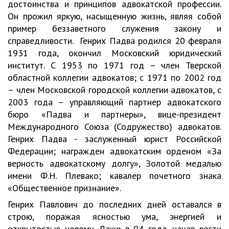
достоинства и принципов адвокатской профессии.
Он прожил яркую, насыщенную жизнь, являя собой
пример беззаветного служения закону и
справедливости. Генрих Падва родился 20 февраля
1931 года, окончил Московский юридический
институт. С 1953 по 1971 год – член Тверской
областной коллегии адвокатов; с 1971 по 2002 год
– член Московской городской коллегии адвокатов, с
2003 года – управляющий партнер адвокатского
бюро «Падва и партнеры», вице-президент
Международного Союза (Содружество) адвокатов.
Генрих Падва - заслуженный юрист Российской
Федерации; награжден адвокатским орденом «За
верность адвокатскому долгу», Золотой медалью
имени Ф.Н. Плевако; кавалер почетного знака
«Общественное признание».
Генрих Павлович до последних дней оставался в
строю, поражая ясностью ума, энергией и
открытостью новому. Даже в 94 года, начав вести