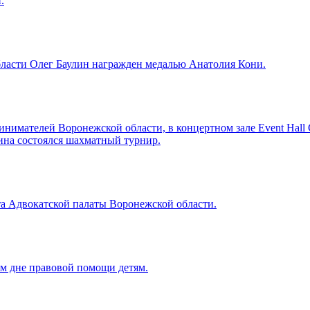
.
асти Олег Баулин награжден медалью Анатолия Кони.
ринимателей Воронежской области, в концертном зале Event Hal
ина состоялся шахматный турнир.
ета Адвокатской палаты Воронежской области.
м дне правовой помощи детям.