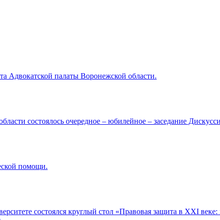
вета Адвокатской палаты Воронежской области.
 области состоялось очередное – юбилейное – заседание Дискусс
ческой помощи.
верситете состоялся круглый стол «Правовая защита в XXI веке