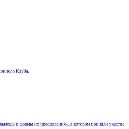
ионного Клуба.
: вызовы и формы их преодоления», в котором приняли участие