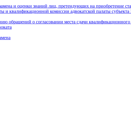
амена и оценки знаний лиц, претендующих на приобретение ста
аты и квалификационной комиссии адвокатской палаты субъект
ю обращений о согласовании места сдачи квалификационного э
воката
амена