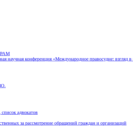
РАМ
дная научная конференция «Международное правосудие: взгляд в 
ЗО.
 список адвокатов
ственных за рассмотрение обращений граждан и организаций