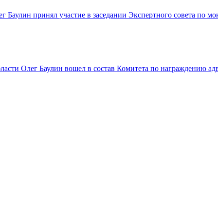
г Баулин принял участие в заседании Экспертного совета по 
сти Олег Баулин вошел в состав Комитета по награждению адв