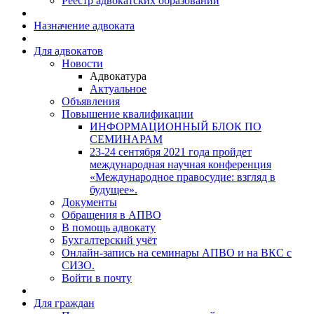
Реестр адвокатских образований
Назначение адвоката
Для адвокатов
Новости
Адвокатура
Актуальное
Объявления
Повышение квалификации
ИНФОРМАЦИОННЫЙ БЛОК ПО
СЕМИНАРАМ
23-24 сентября 2021 года пройдет
международная научная конференция
«Международное правосудие: взгляд в
будущее».
Документы
Обращения в АПВО
В помощь адвокату
Бухгалтерский учёт
Онлайн-запись на семинары АПВО и на ВКС с
СИЗО.
Войти в почту
Для граждан