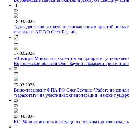
Воронежские адвокаты оказали правовую помощь участ
18
03
18.03.2026
"Для адвокатов заключение соглашения в простой письме
президент АП ВО Олег Баулин.
17
03
17.03.2026
«Позиция Минюста с акцентом на приоритет установленн
Воронежской области Олег Баулин в комментарии к ини
02
03
02.03.2026
Вице-президент ФПА РФ Олег Баулин: "Работа по юридич
“заработать” на участниках спецоперации, наносит ущерб
02
03
02.03.2026
КС РФ внес ясность в ситуацию с мягким приговором, в
11