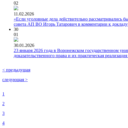
02
11.02.2026
«Если уголовные дела действительно рассматривались бы
совета АП ВО Игорь Татарович в комментарии к докладу
30
01
30.01.2026
23 января 2026 года в Воронежском государственном ун
доказательственного права и их практическая реализаци
< предыдущая
следующая >
1
2
3
4