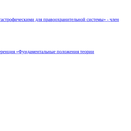
атастрофическими для правоохранительной системы» - член
нференция «Фундаментальные положения теории