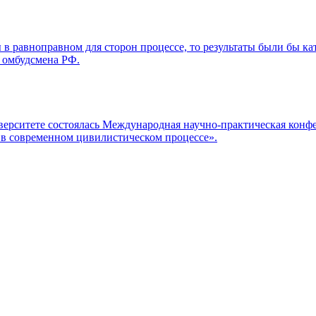
 в равноправном для сторон процессе, то результаты были бы к
 омбудсмена РФ.
иверситете состоялась Международная научно-практическая ко
я в современном цивилистическом процессе».