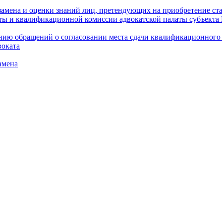
амена и оценки знаний лиц, претендующих на приобретение ста
аты и квалификационной комиссии адвокатской палаты субъект
ю обращений о согласовании места сдачи квалификационного э
воката
амена