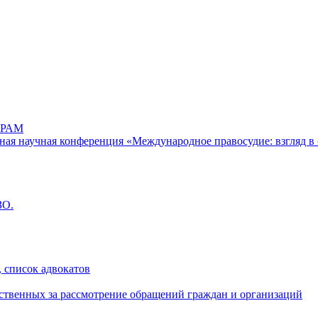
РАМ
дная научная конференция «Международное правосудие: взгляд в 
ЗО.
 список адвокатов
ственных за рассмотрение обращений граждан и организаций