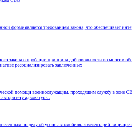
никам СВО
нной форме является требованием закона, что обеспечивает инте
ого закона о пробации принципа добровольности во многом об
циативе ресоциализировать заключенных
еской помощи военнослужащим, проходящим службу в зоне СВО,
 авторитету адвокатуры.
ынесенным по делу об угоне автомобиля: комментарий вице-пр