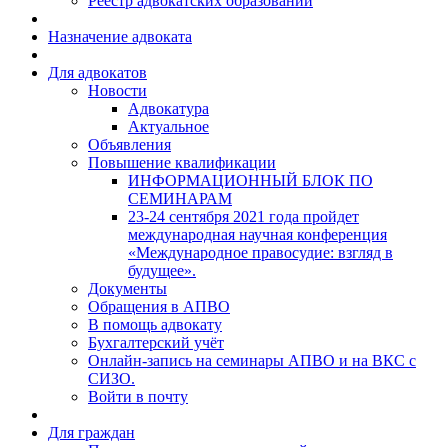
Реестр адвокатских образований
Назначение адвоката
Для адвокатов
Новости
Адвокатура
Актуальное
Объявления
Повышение квалификации
ИНФОРМАЦИОННЫЙ БЛОК ПО
СЕМИНАРАМ
23-24 сентября 2021 года пройдет
международная научная конференция
«Международное правосудие: взгляд в
будущее».
Документы
Обращения в АПВО
В помощь адвокату
Бухгалтерский учёт
Онлайн-запись на семинары АПВО и на ВКС с
СИЗО.
Войти в почту
Для граждан