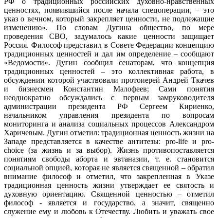
РФ о традиционных российских духовно-нравственных
ценностях, появившийся после начала спецоперации, – это
указ о вечном, который закрепляет ценности, не подлежащие
изменению». По словам Дугина общество, по мере
проведения СВО, задумалось какие ценности защищает
Россия. Философ представил в Совете Федерации концепцию
традиционных ценностей и дал им определение – сообщают
«Ведомости». Дугин сообщил сенаторам, что концепция
традиционных ценностей – это коллективная работа, в
обсуждении которой участвовали протоиерей Андрей Ткачев
и бизнесмен Константин Малофеев; Сами понятия
неоднократно обсуждались с первым замруководителя
администрации президента РФ Сергеем Кириенко,
начальником управления президента по вопросам
мониторинга и анализа социальных процессов Александром
Харичевым. Дугин отметил: традиционная ценность жизни на
Западе представляется в качестве антитезы: pro-life и pro-
choice (за жизнь и за выбор). Жизнь противопоставляется
понятиям свободы аборта и эвтаназии, т. е. становится
социальной опцией, которая не является священной – обратил
внимание философ и отметил, что закрепленная в Указе
традиционная ценность жизни утверждает ее святость и
духовную ориентацию. Священной ценностью – отметил
философ - является и государство, а значит, священно
служение ему и любовь к Отечеству. Любить и уважать свое