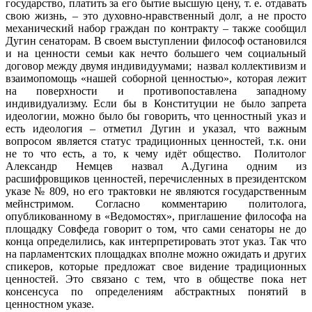
государство, платить за его бытие высшую цену, т. е. отдавать
свою жизнь, – это духовно-нравственный долг, а не просто
механический набор граждан по контракту – также сообщил
Дугин сенаторам. В своем выступлении философ остановился
и на ценности семьи как нечто большего чем социальный
договор между двумя индивидуумами; назвал коллективизм и
взаимопомощь «нашей соборной ценностью», которая лежит
на поверхности и противопоставлена западному
индивидуализму. Если бы в Конституции не было запрета
идеологии, можно было бы говорить, что ценностный указ и
есть идеология – отметил Дугин и указал, что важным
вопросом является статус традиционных ценностей, т.к. они
не то что есть, а то, к чему идёт общество. Политолог
Александр Немцев назвал А.Дугина одним из
расшифровщиков ценностей, перечисленных в президентском
указе № 809, но его трактовки не являются государственным
мейнстримом. Согласно комментарию политолога,
опубликованному в «Ведомостях», приглашение философа на
площадку Совфеда говорит о том, что сами сенаторы не до
конца определились, как интерпретировать этот указ. Так что
на парламентских площадках вполне можно ожидать и других
спикеров, которые предложат свое видение традиционных
ценностей. Это связано с тем, что в обществе пока нет
консенсуса по определениям абстрактных понятий в
ценностном указе.