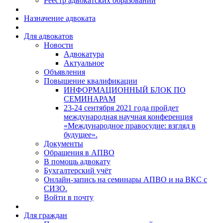
Реестр адвокатских образований
Назначение адвоката
Для адвокатов
Новости
Адвокатура
Актуальное
Объявления
Повышение квалификации
ИНФОРМАЦИОННЫЙ БЛОК ПО
СЕМИНАРАМ
23-24 сентября 2021 года пройдет
международная научная конференция
«Международное правосудие: взгляд в
будущее».
Документы
Обращения в АПВО
В помощь адвокату
Бухгалтерский учёт
Онлайн-запись на семинары АПВО и на ВКС с
СИЗО.
Войти в почту
Для граждан