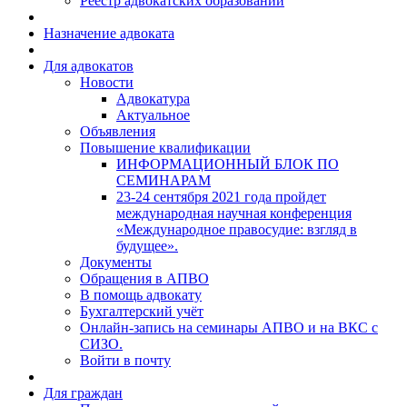
Реестр адвокатских образований
Назначение адвоката
Для адвокатов
Новости
Адвокатура
Актуальное
Объявления
Повышение квалификации
ИНФОРМАЦИОННЫЙ БЛОК ПО
СЕМИНАРАМ
23-24 сентября 2021 года пройдет
международная научная конференция
«Международное правосудие: взгляд в
будущее».
Документы
Обращения в АПВО
В помощь адвокату
Бухгалтерский учёт
Онлайн-запись на семинары АПВО и на ВКС с
СИЗО.
Войти в почту
Для граждан