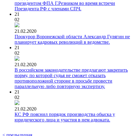
президентом ФПА Г.Резником во время встречи
Президента РФ с членами СПЧ.
21
02
21.02.2020
Прокурор Воронежской области Александр Гулягин не
планирует кадровых революций в ведомстве.
21
02
21.02.2020
В российском законодательстве предлагают закрепить
норму, по которой судья не сможет отказать
противоположной стороне в просьбе провести
параллельную либо повторную экспертизу.
21
02
21.02.2020
КС РФ пояснил порядок производства обыска у
юридического лица и участия в нем адвоката.
< предыдущая