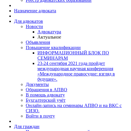
Реестр адвокатских образований
Назначение адвоката
Для адвокатов
Новости
Адвокатура
Актуальное
Объявления
Повышение квалификации
ИНФОРМАЦИОННЫЙ БЛОК ПО
СЕМИНАРАМ
23-24 сентября 2021 года пройдет
международная научная конференция
«Международное правосудие: взгляд в
будущее».
Документы
Обращения в АПВО
В помощь адвокату
Бухгалтерский учёт
Онлайн-запись на семинары АПВО и на ВКС с
СИЗО.
Войти в почту
Для граждан