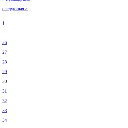
следующая >
1
...
26
27
28
29
30
31
32
33
34