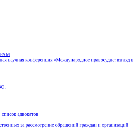
РАМ
дная научная конференция «Международное правосудие: взгляд в 
ЗО.
 список адвокатов
ственных за рассмотрение обращений граждан и организаций