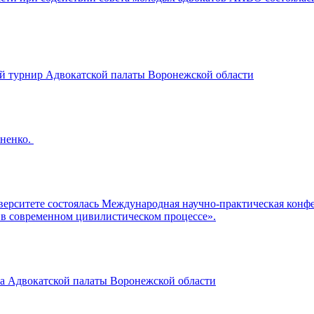
ый турнир Адвокатской палаты Воронежской области
яненко.
иверситете состоялась Международная научно-практическая ко
я в современном цивилистическом процессе».
ета Адвокатской палаты Воронежской области