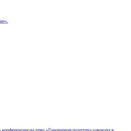
ее».
ь конференция на тему «Гонорарная политика адвоката в