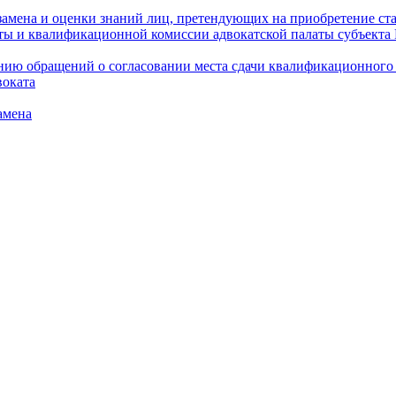
амена и оценки знаний лиц, претендующих на приобретение ста
аты и квалификационной комиссии адвокатской палаты субъект
ю обращений о согласовании места сдачи квалификационного э
воката
амена