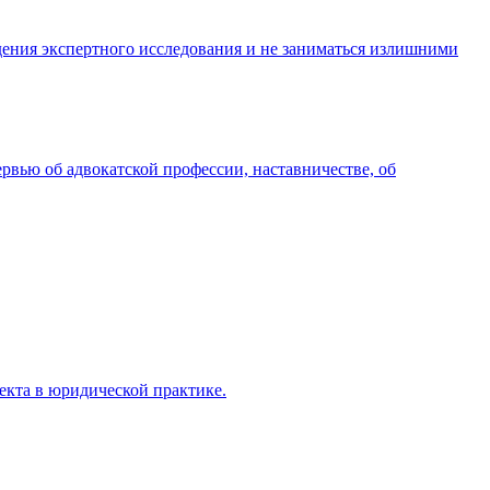
дения экспертного исследования и не заниматься излишними
вью об адвокатской профессии, наставничестве, об
екта в юридической практике.