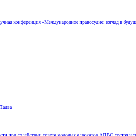
аучная конференция «Международное правосудие: взгляд в будущ
Падва
ласти при содействии cовета молодых адвокатов АПВО состоялас