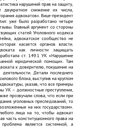
татистика нарушений прав на защиту,
 двукратное снижение их числа,
горания адвокатов». Вице-президент
тил: уже было разработано четыре
тзывы. Главный аргумент со стороны
ствующих статей Уголовного кодекса
тейна, адвокатское сообщество не
оторая касается органов власти.
воката как личности защищать
работала ст. 149.1 УК «Нарушение
ованной юридической помощи». Там
двоката к доверителю, покушение на
й деятельности. Детали последнего
силового блока, выступив на круглом
адвокатуры, указав, что все примеры
ны УК – должностные преступления,
акже прозвучали слова, что если при
дания уголовных преследований, то
возложенные на них государством».
любого лица на то, чтобы адвокат
ая часть конституционного права на
 проблема является системной, а