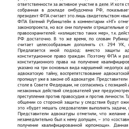
ответственности за активное участие в деле. И хотя с
собранная в докладе омбудсмена РФ, показывает
президент ФПА считает это лишь свидетельством «вы
ФПА Евгений Рубинштейн в комментарии «НГ» отме
законопроекта, но все они получили отрицательные о
правоохранителей: «излишество таких мер», т.к. дей
РФ достаточно. В то же время, по словам Рубинш
считает целесообразным дополнять ст. 294 УК, к
Предлагается иной подход: вместо защиты ад
конституционное право граждан. Поэтому ФПА и раз
конституционного права на получение квалифицир
указано на три основных вида нарушений: недопуск а
адвокатскую тайну, воспрепятствование адвокатско
пропишут уже в законе об адвокатуре. Представители 
столе в Совете Федерации, не согласились с позицией 
незаконных действий следователей уже предусмотре
преступления против правосудия и против личности. Т
общении со стороной защиты у следствия будут ожи
это «будет мешать следователям выполнять задачи, 
Представители адвокатуры отметили, что желание 
незамедлительно был к нему допущен, – это «составн
получение квалифицированной юрпомощи». Данная