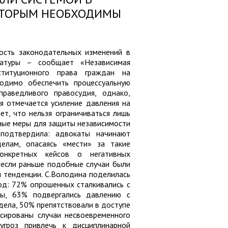
КОТОРЫМ НЕОБХОДИМЫ
сть законодательных изменений в
катуры – сообщает «Независимая
ституционного права граждан на
одимо обеспечить процессуальную
праведливого правосудия, однако,
я отмечается усиление давления на
ет, что нельзя ограничиваться лишь
вные меры для защиты независимости
подтвердила: адвокаты начинают
елам, опасаясь «мести» за такие
конкретных кейсов о негативных
о если раньше подобные случаи были
й тенденции. С.Володина поделилась
од: 72% опрошенных сталкивались с
ны, 63% подвергались давлению с
дела, 50% препятствовали в доступе
сированы случаи несвоевременного
гроз привлечь к дисциплинарной