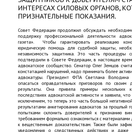
ИНТЕРЕСАХ СИЛОВЫХ ОРГАНОВ, 
ПРИЗНАТЕЛЬНЫЕ ПОКАЗАНИЯ.
Совет Федерации продолжил обсуждать необходимо
поддержку профессиональной деятельности адво
газета». Чтобы гарантировать реализацию кон
юридическую помощь для судебной защиты, необх
независимость защитника. Это часть процедуры с
подтвердили в Совете Федерации, в настоящее врем
адвокатское сообщество. Сенатор Олег Земцов счита
констатацией нарушений, надо принимать более акти
адвокатуры. Президент ФПА Светлана Володина 
опасаться оправдательных приговоров по своим д
результаты. Она привела примеры нескольких 
последствиях адвокатской активности и заявила, чт
исключением, то теперь это часть большой негативно
результатами анкетирования адвокатов за прошлый г
попытками склонить доверителей к признанию ви
требованием формально ознакомиться с материалами 
к вещественным доказательствам. Также были зафик
уведомления о следственных действиях и даже у