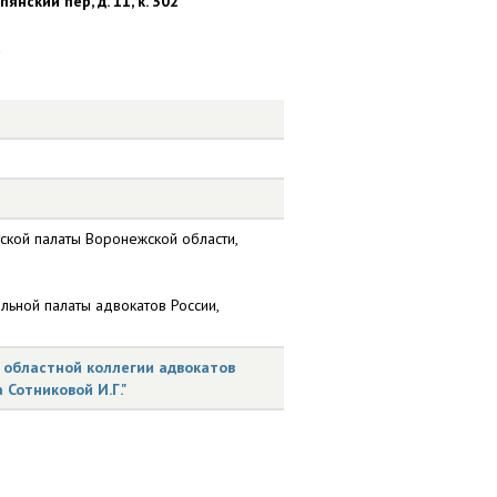
янский пер, д. 11, к. 302
u
ской палаты Воронежской области,
ьной палаты адвокатов России,
областной коллегии адвокатов
 Сотниковой И.Г."