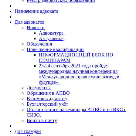
Реестр адвокатских образований
Назначение адвоката
Для адвокатов
Новости
Адвокатура
Актуальное
Объявления
Повышение квалификации
ИНФОРМАЦИОННЫЙ БЛОК ПО
СЕМИНАРАМ
23-24 сентября 2021 года пройдет
международная научная конференция
«Международное правосудие: взгляд в
будущее».
Документы
Обращения в АПВО
В помощь адвокату
Бухгалтерский учёт
Онлайн-запись на семинары АПВО и на ВКС с
СИЗО.
Войти в почту
Для граждан