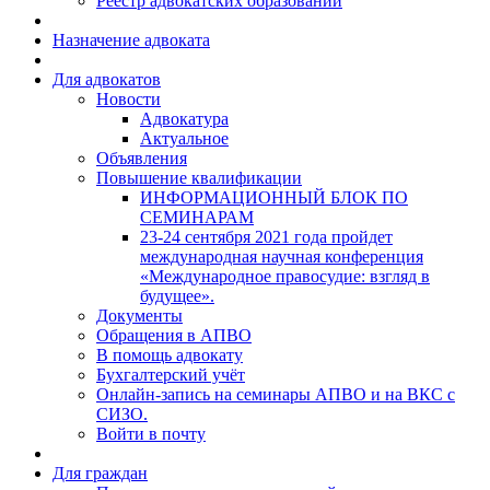
Реестр адвокатских образований
Назначение адвоката
Для адвокатов
Новости
Адвокатура
Актуальное
Объявления
Повышение квалификации
ИНФОРМАЦИОННЫЙ БЛОК ПО
СЕМИНАРАМ
23-24 сентября 2021 года пройдет
международная научная конференция
«Международное правосудие: взгляд в
будущее».
Документы
Обращения в АПВО
В помощь адвокату
Бухгалтерский учёт
Онлайн-запись на семинары АПВО и на ВКС с
СИЗО.
Войти в почту
Для граждан