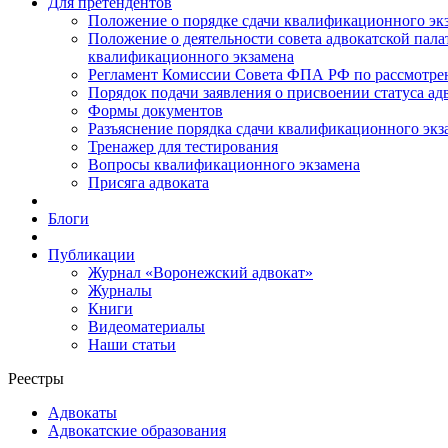
Для претендентов
Положение о порядке сдачи квалификационного экз
Положение о деятельности совета адвокатской пал
квалификационного экзамена
Регламент Комиссии Совета ФПА РФ по рассмотрени
Порядок подачи заявления о присвоении статуса ад
Формы документов
Разъяснение порядка сдачи квалификационного экз
Тренажер для тестирования
Вопросы квалификационного экзамена
Присяга адвоката
Блоги
Публикации
Журнал «Воронежский адвокат»
Журналы
Книги
Видеоматериалы
Наши статьи
Реестры
Адвокаты
Адвокатские образования