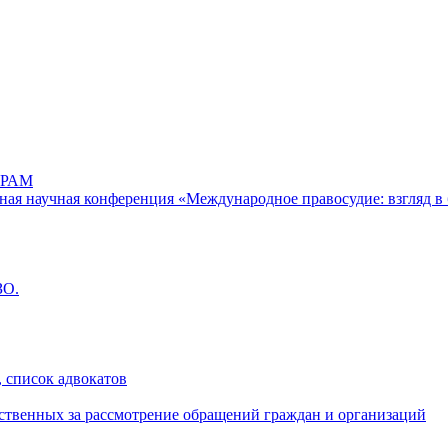
РАМ
дная научная конференция «Международное правосудие: взгляд в 
ЗО.
 список адвокатов
ственных за рассмотрение обращений граждан и организаций