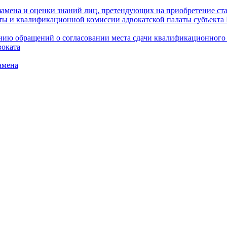
амена и оценки знаний лиц, претендующих на приобретение ста
аты и квалификационной комиссии адвокатской палаты субъект
ю обращений о согласовании места сдачи квалификационного э
воката
амена