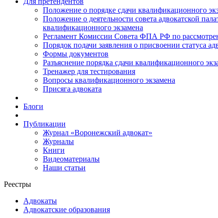
Для претендентов
Положение о порядке сдачи квалификационного экз
Положение о деятельности совета адвокатской пал
квалификационного экзамена
Регламент Комиссии Совета ФПА РФ по рассмотрени
Порядок подачи заявления о присвоении статуса ад
Формы документов
Разъяснение порядка сдачи квалификационного экз
Тренажер для тестирования
Вопросы квалификационного экзамена
Присяга адвоката
Блоги
Публикации
Журнал «Воронежский адвокат»
Журналы
Книги
Видеоматериалы
Наши статьи
Реестры
Адвокаты
Адвокатские образования