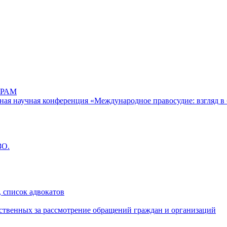
РАМ
дная научная конференция «Международное правосудие: взгляд в 
ЗО.
 список адвокатов
ственных за рассмотрение обращений граждан и организаций