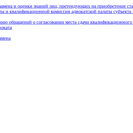
амена и оценки знаний лиц, претендующих на приобретение ста
аты и квалификационной комиссии адвокатской палаты субъект
ю обращений о согласовании места сдачи квалификационного э
воката
амена