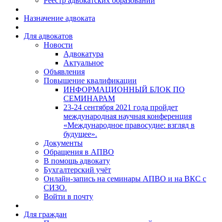
Реестр адвокатских образований
Назначение адвоката
Для адвокатов
Новости
Адвокатура
Актуальное
Объявления
Повышение квалификации
ИНФОРМАЦИОННЫЙ БЛОК ПО
СЕМИНАРАМ
23-24 сентября 2021 года пройдет
международная научная конференция
«Международное правосудие: взгляд в
будущее».
Документы
Обращения в АПВО
В помощь адвокату
Бухгалтерский учёт
Онлайн-запись на семинары АПВО и на ВКС с
СИЗО.
Войти в почту
Для граждан