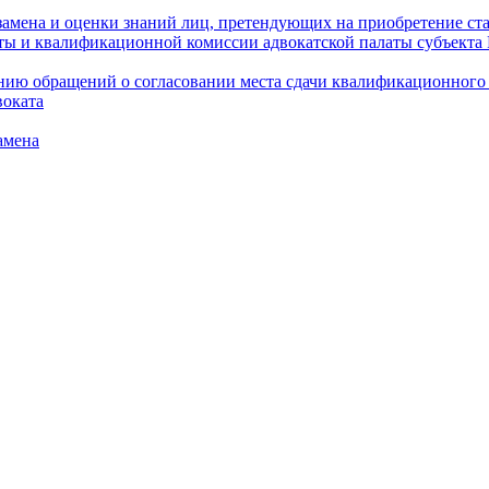
амена и оценки знаний лиц, претендующих на приобретение ста
аты и квалификационной комиссии адвокатской палаты субъект
ю обращений о согласовании места сдачи квалификационного э
воката
амена