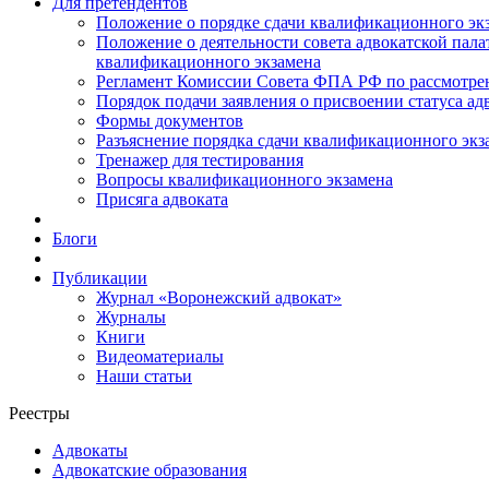
Для претендентов
Положение о порядке сдачи квалификационного экз
Положение о деятельности совета адвокатской пал
квалификационного экзамена
Регламент Комиссии Совета ФПА РФ по рассмотрени
Порядок подачи заявления о присвоении статуса ад
Формы документов
Разъяснение порядка сдачи квалификационного экз
Тренажер для тестирования
Вопросы квалификационного экзамена
Присяга адвоката
Блоги
Публикации
Журнал «Воронежский адвокат»
Журналы
Книги
Видеоматериалы
Наши статьи
Реестры
Адвокаты
Адвокатские образования