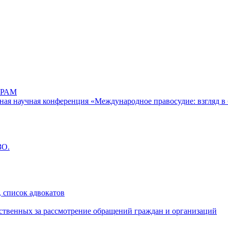
РАМ
дная научная конференция «Международное правосудие: взгляд в 
ЗО.
 список адвокатов
ственных за рассмотрение обращений граждан и организаций