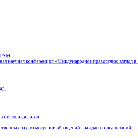
РАМ
дная научная конференция «Международное правосудие: взгляд в 
ЗО.
 список адвокатов
ственных за рассмотрение обращений граждан и организаций