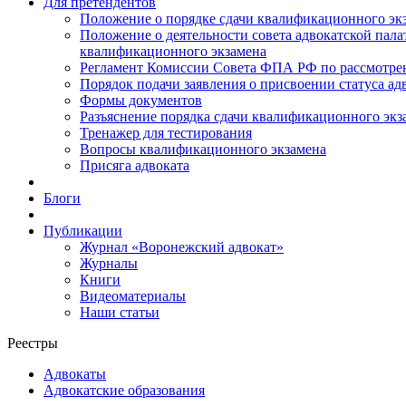
Для претендентов
Положение о порядке сдачи квалификационного экз
Положение о деятельности совета адвокатской пал
квалификационного экзамена
Регламент Комиссии Совета ФПА РФ по рассмотрени
Порядок подачи заявления о присвоении статуса ад
Формы документов
Разъяснение порядка сдачи квалификационного экз
Тренажер для тестирования
Вопросы квалификационного экзамена
Присяга адвоката
Блоги
Публикации
Журнал «Воронежский адвокат»
Журналы
Книги
Видеоматериалы
Наши статьи
Реестры
Адвокаты
Адвокатские образования