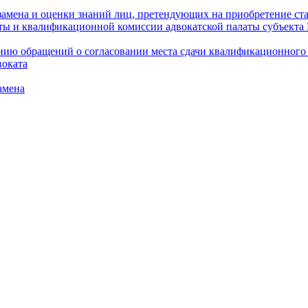
амена и оценки знаний лиц, претендующих на приобретение ста
аты и квалификационной комиссии адвокатской палаты субъект
ю обращений о согласовании места сдачи квалификационного э
воката
амена