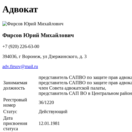
Адвокат
Фирсов Юрий Михайлович
+7 (920) 226-63-00
394036, г Воронеж, ул Дзержинского, д. 3
adv.firsov@mail.ru
представитель САПВО по защите прав адвока
Занимаемая
представитель САПВО по защите прав адвока
должность
член Совета адвокатской палаты,
представитель САП ВО в Центральном район
Реестровый
36/1220
номер
Статус
Действующий
Дата
присвоения
12.01.1981
статуса