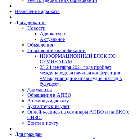
Реестр адвокатских образований
Назначение адвоката
Для адвокатов
Новости
Адвокатура
Актуальное
Объявления
Повышение квалификации
ИНФОРМАЦИОННЫЙ БЛОК ПО
СЕМИНАРАМ
23-24 сентября 2021 года пройдет
международная научная конференция
«Международное правосудие: взгляд в
будущее».
Документы
Обращения в АПВО
В помощь адвокату
Бухгалтерский учёт
Онлайн-запись на семинары АПВО и на ВКС с
СИЗО.
Войти в почту
Для граждан