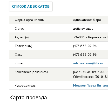
Форма организации
Адвокатское бюро
Статус
действующее
Адрес (а)
394006, г Воронеж, ул 
Телефон(ы)
(473)335-02-96
Факс
(473)335-02-96
E-mail
advokat-vrn@bk.ru
Банковские реквизиты
р/с 407038109130000
Сбербанк к/сч 30101
Руководитель
Мешков Павел Витал
Карта проезда