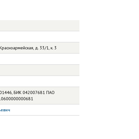
Красноармейская, д. 33/1, к. 3
01446, БИК 042007681 ПАО
810600000000681
ьевич