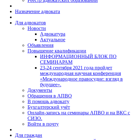
Реестр адвокатских образований
Назначение адвоката
Для адвокатов
Новости
Адвокатура
Актуальное
Объявления
Повышение квалификации
ИНФОРМАЦИОННЫЙ БЛОК ПО
СЕМИНАРАМ
23-24 сентября 2021 года пройдет
международная научная конференция
«Международное правосудие: взгляд в
будущее».
Документы
Обращения в АПВО
В помощь адвокату
Бухгалтерский учёт
Онлайн-запись на семинары АПВО и на ВКС с
СИЗО.
Войти в почту
Для граждан