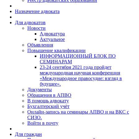
Реестр адвокатских образований
Назначение адвоката
Для адвокатов
Новости
Адвокатура
Актуальное
Объявления
Повышение квалификации
ИНФОРМАЦИОННЫЙ БЛОК ПО
СЕМИНАРАМ
23-24 сентября 2021 года пройдет
международная научная конференция
«Международное правосудие: взгляд в
будущее».
Документы
Обращения в АПВО
В помощь адвокату
Бухгалтерский учёт
Онлайн-запись на семинары АПВО и на ВКС с
СИЗО.
Войти в почту
Для граждан