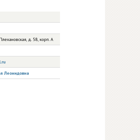
лехановская, д. 58, корп. А
.ru
ья Леонидовна