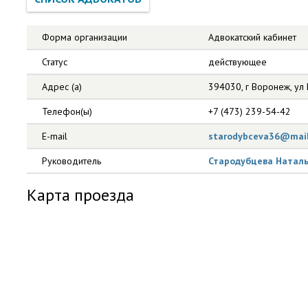
Форма организации
Адвокатский кабинет
Статус
действующее
Адрес (а)
394030, г Воронеж, ул П
Телефон(ы)
+7 (473) 239-54-42
E-mail
starodybceva36@mail
Руководитель
Стародубцева Натал
Карта проезда