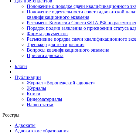
Для претендентов
Положение о порядке сдачи квалификационного экз
Положение о деятельности совета адвокатской пал
квалификационного экзамена
Регламент Комиссии Совета ФПА РФ по рассмотрени
Порядок подачи заявления о присвоении статуса ад
Формы документов
Разъяснение порядка сдачи квалификационного экз
Тренажер для тестирования
Вопросы квалификационного экзамена
Присяга адвоката
Блоги
Публикации
Журнал «Воронежский адвокат»
Журналы
Книги
Видеоматериалы
Наши статьи
Реестры
Адвокаты
Адвокатские образования