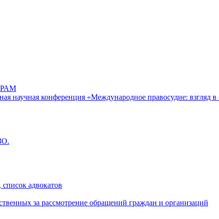
РАМ
дная научная конференция «Международное правосудие: взгляд в 
ЗО.
 список адвокатов
ственных за рассмотрение обращений граждан и организаций