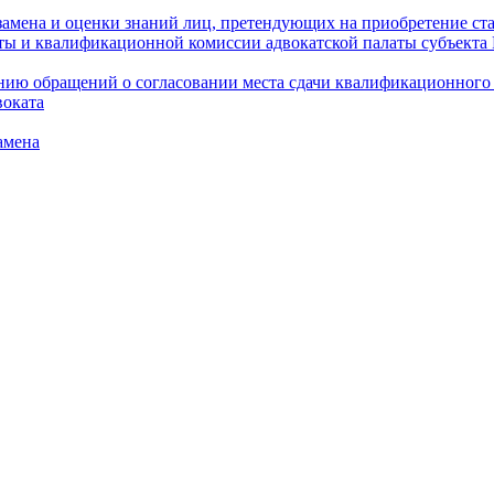
амена и оценки знаний лиц, претендующих на приобретение ста
аты и квалификационной комиссии адвокатской палаты субъект
ю обращений о согласовании места сдачи квалификационного э
воката
амена