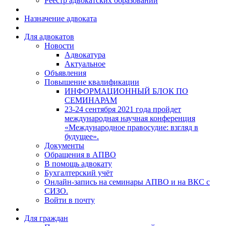
Реестр адвокатских образований
Назначение адвоката
Для адвокатов
Новости
Адвокатура
Актуальное
Объявления
Повышение квалификации
ИНФОРМАЦИОННЫЙ БЛОК ПО
СЕМИНАРАМ
23-24 сентября 2021 года пройдет
международная научная конференция
«Международное правосудие: взгляд в
будущее».
Документы
Обращения в АПВО
В помощь адвокату
Бухгалтерский учёт
Онлайн-запись на семинары АПВО и на ВКС с
СИЗО.
Войти в почту
Для граждан