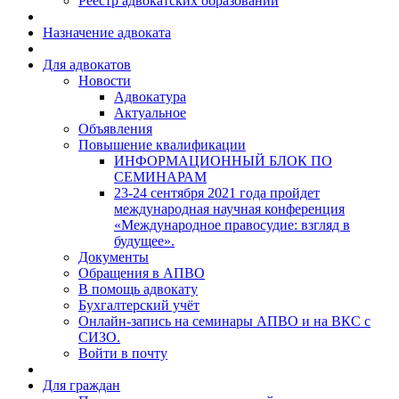
Реестр адвокатских образований
Назначение адвоката
Для адвокатов
Новости
Адвокатура
Актуальное
Объявления
Повышение квалификации
ИНФОРМАЦИОННЫЙ БЛОК ПО
СЕМИНАРАМ
23-24 сентября 2021 года пройдет
международная научная конференция
«Международное правосудие: взгляд в
будущее».
Документы
Обращения в АПВО
В помощь адвокату
Бухгалтерский учёт
Онлайн-запись на семинары АПВО и на ВКС с
СИЗО.
Войти в почту
Для граждан