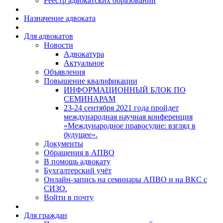
Реестр адвокатских образований
Назначение адвоката
Для адвокатов
Новости
Адвокатура
Актуальное
Объявления
Повышение квалификации
ИНФОРМАЦИОННЫЙ БЛОК ПО
СЕМИНАРАМ
23-24 сентября 2021 года пройдет
международная научная конференция
«Международное правосудие: взгляд в
будущее».
Документы
Обращения в АПВО
В помощь адвокату
Бухгалтерский учёт
Онлайн-запись на семинары АПВО и на ВКС с
СИЗО.
Войти в почту
Для граждан