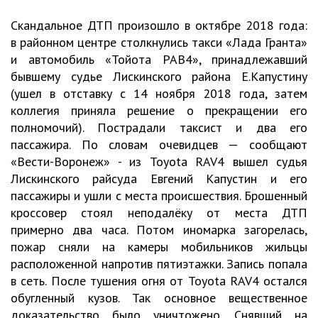
Скандальное ДТП произошло в октябре 2018 года:
в районном центре столкнулись такси «Лада Гранта»
и автомобиль «Тойота РАВ4», принадлежавший
бывшему судье Лискинского района Е.Капустину
(ушел в отставку с 14 ноября 2018 года, затем
коллегия приняла решение о прекращении его
полномочий). Пострадали таксист и два его
пассажира. По словам очевидцев — сообщают
«Вести-Воронеж» - из Toyota RAV4 вышел судья
Лискинского райсуда Евгений Капустин и его
пассажиры и ушли с места происшествия. Брошенный
кроссовер стоял неподалёку от места ДТП
примерно два часа. Потом иномарка загорелась,
пожар сняли на камеры мобильников жильцы
расположенной напротив пятиэтажки. Запись попала
в сеть. После тушения огня от Toyota RAV4 остался
обугленный кузов. Так основное вещественное
доказательство было уничтожено. Снявший на