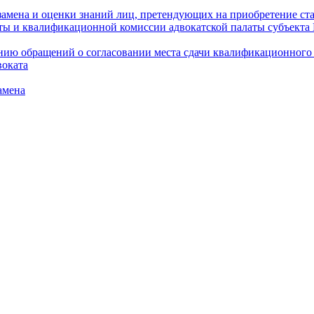
амена и оценки знаний лиц, претендующих на приобретение ста
аты и квалификационной комиссии адвокатской палаты субъект
ю обращений о согласовании места сдачи квалификационного э
воката
амена