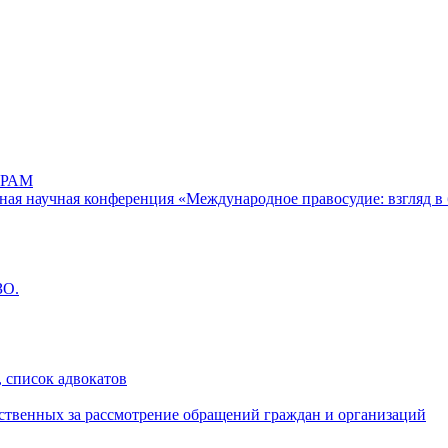
РАМ
дная научная конференция «Международное правосудие: взгляд в 
ЗО.
 список адвокатов
ственных за рассмотрение обращений граждан и организаций