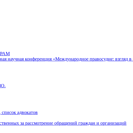
РАМ
дная научная конференция «Международное правосудие: взгляд в 
ЗО.
 список адвокатов
ственных за рассмотрение обращений граждан и организаций