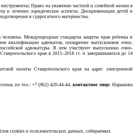
 инструменты; Право на уважение частной и семейной жизни в
отр и лечение: юридические аспекты. Дискриминация детей и
одотворения и суррогатного материнства.
а человека. Международные стандарты защиты прав ребенка и
ния квалификации адвокатов, поощрение выпускников очно-
российской адвокатуры. В нем участвуют выпускники очно-
авропольского края в 2015–2018 гг. и завершившихся до 14
тской палаты Ставропольского края на адрес электронной
енья, по тел.: +7 (962) 420-44-44,
контактное лицо
: Нарыкова
йлов cookies и пользовательских данных, собираемых