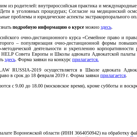
им из родителей: внутрироссийская практика и международные
 Дети в уголовных процедурах; Согласие на медицинский осм
ьные проблемы и юридические аспекты экстракорпорального опл
узнать
подробную информацию о курсе
можно
здесь
.
ссийского очно-дистанционного курса «Семейное право и прав
которого – популяризация очно-дистанционной формы повыше
-методической деятельности и укреплению корпоративности 
 HELP Совета Европы и Школы адвоката Адвокатской палаты Ст
ть
здесь
. Форма заявки на конкурс
прилагается.
AW RUSSIA-2019 осуществляется в Школе адвоката Адвока
аво в срок до 18 февраля 2019 г. Форма заявки
прилагается
.
ся с 9.00 до 18.00 (московское время), кроме субботы и воскрес
 палате Воронежской области (ИНН 3664050942) на обработку фа