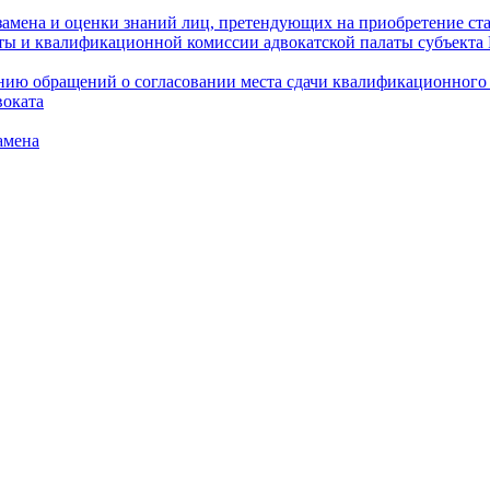
амена и оценки знаний лиц, претендующих на приобретение ста
аты и квалификационной комиссии адвокатской палаты субъект
ю обращений о согласовании места сдачи квалификационного э
воката
амена