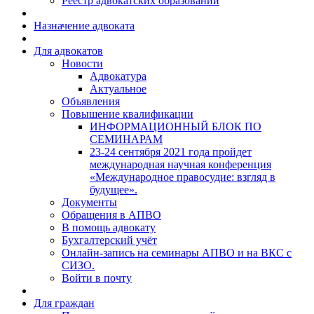
Реестр адвокатских образований
Назначение адвоката
Для адвокатов
Новости
Адвокатура
Актуальное
Объявления
Повышение квалификации
ИНФОРМАЦИОННЫЙ БЛОК ПО
СЕМИНАРАМ
23-24 сентября 2021 года пройдет
международная научная конференция
«Международное правосудие: взгляд в
будущее».
Документы
Обращения в АПВО
В помощь адвокату
Бухгалтерский учёт
Онлайн-запись на семинары АПВО и на ВКС с
СИЗО.
Войти в почту
Для граждан