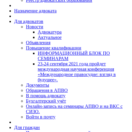
Реестр адвокатских образований
Назначение адвоката
Для адвокатов
Новости
Адвокатура
Актуальное
Объявления
Повышение квалификации
ИНФОРМАЦИОННЫЙ БЛОК ПО
СЕМИНАРАМ
23-24 сентября 2021 года пройдет
международная научная конференция
«Международное правосудие: взгляд в
будущее».
Документы
Обращения в АПВО
В помощь адвокату
Бухгалтерский учёт
Онлайн-запись на семинары АПВО и на ВКС с
СИЗО.
Войти в почту
Для граждан