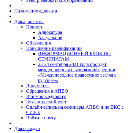
Реестр адвокатских образований
Назначение адвоката
Для адвокатов
Новости
Адвокатура
Актуальное
Объявления
Повышение квалификации
ИНФОРМАЦИОННЫЙ БЛОК ПО
СЕМИНАРАМ
23-24 сентября 2021 года пройдет
международная научная конференция
«Международное правосудие: взгляд в
будущее».
Документы
Обращения в АПВО
В помощь адвокату
Бухгалтерский учёт
Онлайн-запись на семинары АПВО и на ВКС с
СИЗО.
Войти в почту
Для граждан