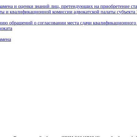
амена и оценки знаний лиц, претендующих на приобретение ста
аты и квалификационной комиссии адвокатской палаты субъект
ю обращений о согласовании места сдачи квалификационного э
воката
амена