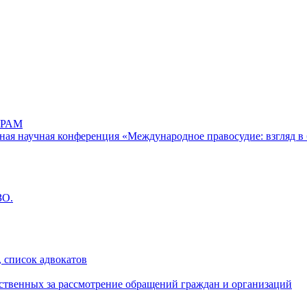
РАМ
дная научная конференция «Международное правосудие: взгляд в 
ЗО.
 список адвокатов
ственных за рассмотрение обращений граждан и организаций