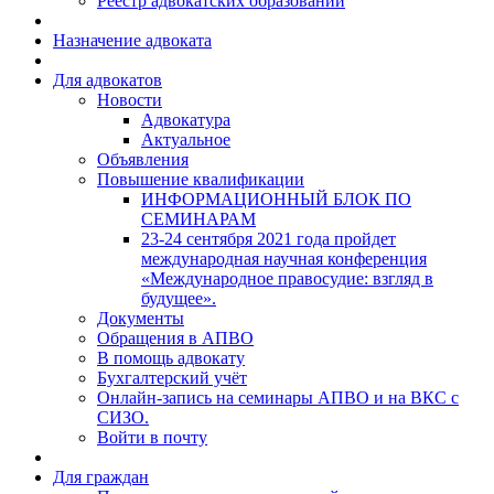
Реестр адвокатских образований
Назначение адвоката
Для адвокатов
Новости
Адвокатура
Актуальное
Объявления
Повышение квалификации
ИНФОРМАЦИОННЫЙ БЛОК ПО
СЕМИНАРАМ
23-24 сентября 2021 года пройдет
международная научная конференция
«Международное правосудие: взгляд в
будущее».
Документы
Обращения в АПВО
В помощь адвокату
Бухгалтерский учёт
Онлайн-запись на семинары АПВО и на ВКС с
СИЗО.
Войти в почту
Для граждан