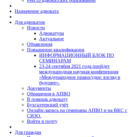
Реестр адвокатских образований
Назначение адвоката
Для адвокатов
Новости
Адвокатура
Актуальное
Объявления
Повышение квалификации
ИНФОРМАЦИОННЫЙ БЛОК ПО
СЕМИНАРАМ
23-24 сентября 2021 года пройдет
международная научная конференция
«Международное правосудие: взгляд в
будущее».
Документы
Обращения в АПВО
В помощь адвокату
Бухгалтерский учёт
Онлайн-запись на семинары АПВО и на ВКС с
СИЗО.
Войти в почту
Для граждан