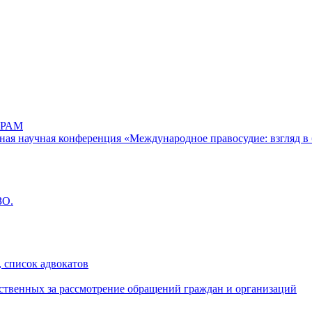
РАМ
дная научная конференция «Международное правосудие: взгляд в 
ЗО.
 список адвокатов
ственных за рассмотрение обращений граждан и организаций