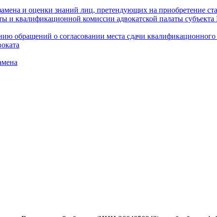
амена и оценки знаний лиц, претендующих на приобретение ста
аты и квалификационной комиссии адвокатской палаты субъект
ю обращений о согласовании места сдачи квалификационного э
воката
амена