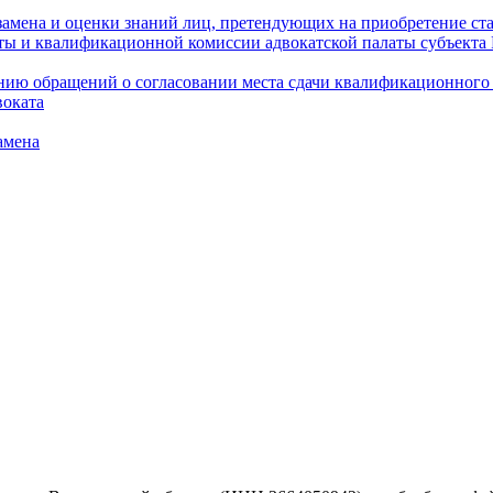
амена и оценки знаний лиц, претендующих на приобретение ста
аты и квалификационной комиссии адвокатской палаты субъект
ю обращений о согласовании места сдачи квалификационного э
воката
амена