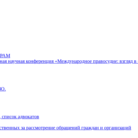
РАМ
дная научная конференция «Международное правосудие: взгляд в 
ЗО.
 список адвокатов
ственных за рассмотрение обращений граждан и организаций