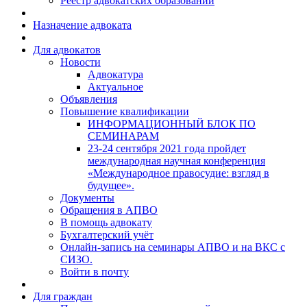
Реестр адвокатских образований
Назначение адвоката
Для адвокатов
Новости
Адвокатура
Актуальное
Объявления
Повышение квалификации
ИНФОРМАЦИОННЫЙ БЛОК ПО
СЕМИНАРАМ
23-24 сентября 2021 года пройдет
международная научная конференция
«Международное правосудие: взгляд в
будущее».
Документы
Обращения в АПВО
В помощь адвокату
Бухгалтерский учёт
Онлайн-запись на семинары АПВО и на ВКС с
СИЗО.
Войти в почту
Для граждан