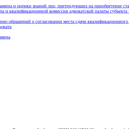
амена и оценки знаний лиц, претендующих на приобретение ста
аты и квалификационной комиссии адвокатской палаты субъект
ю обращений о согласовании места сдачи квалификационного э
воката
амена