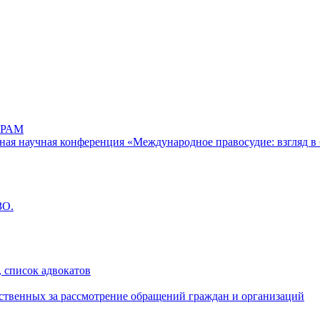
РАМ
дная научная конференция «Международное правосудие: взгляд в 
ЗО.
 список адвокатов
ственных за рассмотрение обращений граждан и организаций