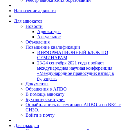
Реестр адвокатских образований
Назначение адвоката
Для адвокатов
Новости
Адвокатура
Актуальное
Объявления
Повышение квалификации
ИНФОРМАЦИОННЫЙ БЛОК ПО
СЕМИНАРАМ
23-24 сентября 2021 года пройдет
международная научная конференция
«Международное правосудие: взгляд в
будущее».
Документы
Обращения в АПВО
В помощь адвокату
Бухгалтерский учёт
Онлайн-запись на семинары АПВО и на ВКС с
СИЗО.
Войти в почту
Для граждан